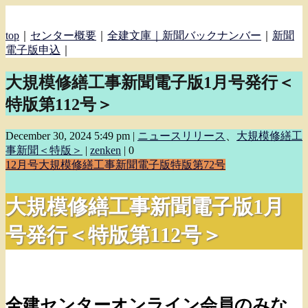
top
｜
センター概要
｜
全建文庫｜
新聞バックナンバー
｜
新聞
電子版申込
｜
大規模修繕工事新聞電子版1月号発行＜
特版第112号＞
December 30, 2024 5:49 pm
|
ニュースリリース
、
大規模修繕工
事新聞＜特版＞
|
zenken
|
0
12月号
大規模修繕工事新聞電子版
特版第72号
大規模修繕工事新聞電子版1月
号発行＜特版第112号＞
全建センターオンライン会員のみな