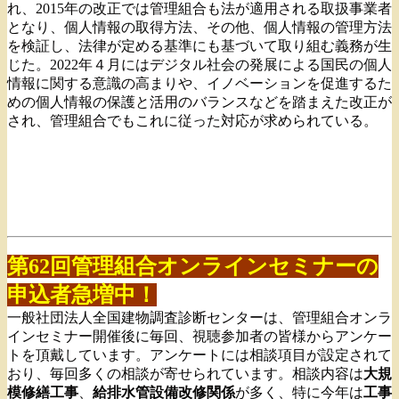
れ、2015年の改正では管理組合も法が適用される取扱事業者
となり、個人情報の取得方法、その他、個人情報の管理方法
を検証し、法律が定める基準にも基づいて取り組む義務が生
じた。2022年４月にはデジタル社会の発展による国民の個人
情報に関する意識の高まりや、イノベーションを促進するた
めの個人情報の保護と活用のバランスなどを踏まえた改正が
され、管理組合でもこれに従った対応が求められている。
第62回管理組合オンラインセミナーの
申込者急増中！
一般社団法人全国建物調査診断センターは、管理組合オンラ
インセミナー開催後に毎回、視聴参加者の皆様からアンケー
トを頂戴しています。アンケートには相談項目が設定されて
おり、毎回多くの相談が寄せられています。相談内容は
大規
模修繕工事
、
給排水管設備改修関係
が多く、特に今年は
工事