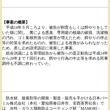
【事案の概要】
平成14年５月ころより、被告が飼育もしくは餌やりをして
いた猫に関し、糞による悪臭、専用庭の植栽の破損、洗濯物
の汚れ、ゴミ集積所漁りの被害が増えたため、餌やりの停止
等の対策を求めたものの、被告による改善がみられなかった
ため、差し止め請求訴訟に発展した事案。
総会決議による管理組合から被告への是正勧告は平成14年
から20年まで７回行われ、餌やり行為の中止等を求める民事
調停も不調に終わっていた。
防水材、接着剤等の開発・製造・販売を手がける日本パー
ミル株式会社（本社・愛知県春日井市、安西英男社長）で
は、水性・ガラス飛散防止コーティング材「MAMORI・