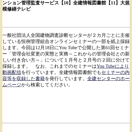
ンション管理監査サービス
【10】全建情報図書館
【11】大規
模修繕テレビ
一般社団法人全国建物調査診断センターが２カ月ごとに主催
している恒例管理組合オンラインセミナーの一部を紙上採録
します。今回は12月18日にYou Tubeで公開した第61回セミナ
ー「管理会社変更の実態と実務～これからの管理会社との新
しい付き合い方～」について１月号と２月号の２回に分けて
採録します。 なお、これまでのセミナーは
You Tubeにより
動画配信
を行っています。全建情報図書館でも
セミナーの内
容等を収録した書籍
を発行しています。
全建センターのホー
ムページ
から検索してください。