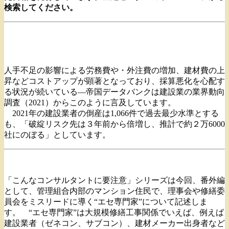
検索してください。
人手不足の影響による労務費や・外注費の増加、建材費の上
昇などコストアップが顕著となっており、採算悪化を心配す
る状況が続いている―帝国データバンクは建設業の業界動向
調査（2021）からこのように言及しています。
2021年の建設業者の倒産は1,066件で過去最少水準とする
も、「破綻リスク先は３年前から倍増し、推計で約２万6000
社にのぼる」としています。
「こんなコンサルタントに要注意」シリーズは今回、番外編
として、管理組合内部のマンション住民で、理事会や修繕委
員会をミスリードに導く“エセ専門家”について記述しま
す。 “エセ専門家”は大規模修繕工事関係でいえば、例えば
建設業者（ゼネコン、サブコン）、建材メーカー出身者など