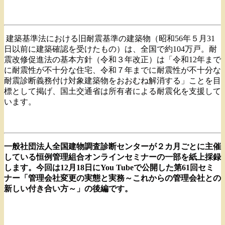
建築基準法における旧耐震基準の建築物（昭和56年５月31
日以前に建築確認を受けたもの）は、全国で約104万戸。耐
震改修促進法の基本方針（令和３年改正）は「令和12年まで
に耐震性が不十分な住宅、令和７年までに耐震性が不十分な
耐震診断義務付け対象建築物をおおむね解消する」ことを目
標として掲げ、国土交通省は所有者による耐震化を支援して
います。
一般社団法人全国建物調査診断センターが２カ月ごとに主催
している恒例管理組合オンラインセミナーの一部を紙上採録
します。今回は12月18日にYou Tubeで公開した第61回セミ
ナー「管理会社変更の実態と実務～これからの管理会社との
新しい付き合い方～」の後編です。