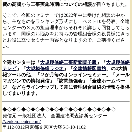
費の高騰
から
工事実施時期についての相談
が目立ちました。
そこで、今回のセミナーでは2022年中に受けた相談の中か
ら、主なものをランキング形式にし、ベスト10を発表、全建
センターの３人の担当理事からそれぞれ詳しく回答してもら
います。同様のお悩みをお持ちの管理組合様の役員様にきっ
とお役に立つセミナー内容となりますので、ご期待くださ
い。
全建センターは「
大規模修繕工事新聞電子版
」「
大規模修繕
テレビ
」「
大規模修繕ラジオ
」「
全建情報図書館
」の4大情
報ツールの他、「
２か月毎のオンラインセミナー」「メール
マガジンでの情報発信」
「訪問勉強会」「全建ホームペー
ジ」
などをラインナップして常に管理組合目線の情報を提供
してまいり
ます。
◆◇◆◇◆◇◆◇◆◇◆◇◆◇◆◇◆◇◆◇◆◇◆◇
発信元:一般社団法人 全国建物調査診断センター
//zenken-center.com/
〒112-0012東京都文京区大塚5-3-10-1102