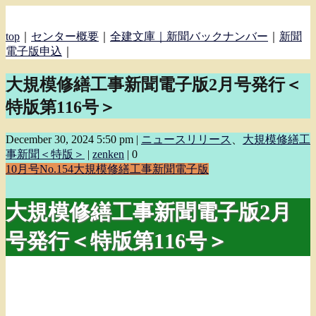
top
｜
センター概要
｜
全建文庫｜
新聞バックナンバー
｜
新聞
電子版申込
｜
大規模修繕工事新聞電子版2月号発行＜
特版第116号＞
December 30, 2024 5:50 pm
|
ニュースリリース
、
大規模修繕工
事新聞＜特版＞
|
zenken
|
0
10月号
No.154
大規模修繕工事新聞電子版
大規模修繕工事新聞電子版2月
号発行＜特版第116号＞