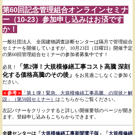
第60回記念管理組合オンラインセミナ
ー（10-23）参加申し込みはお済です
か！
一般社団法人 全国建物調査診断センターは隔月で管理組合
セミナーを開催していますが、10月23日（日曜日）開催予定
の第60回管理組合セミナーの参加者募集中です！
「第2弾！大規模修繕工事コスト高騰 深刻
必見！
化する価格高騰のその後」
をお見過ごしなくご参加く
ださい。
＜参考＞
「第１弾！緊急、大規模修繕工事高騰、の現状と解
説」（第59回セミナー）
はこちらからご覧ください。
左記バナーをクリックすると詳しい開催要領のページが開き
ます。登録申し込みもこちらからできます。
全建センターは「
大規模修繕工事新聞電子版
」「
大規模修繕