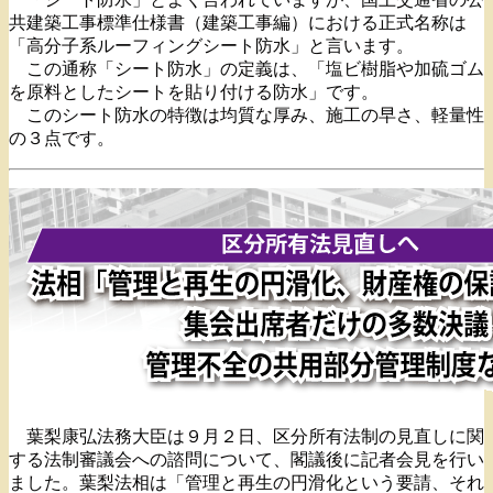
共建築工事標準仕様書（建築工事編）における正式名称は
「高分子系ルーフィングシート防水」と言います。
この通称「シート防水」の定義は、「塩ビ樹脂や加硫ゴム
を原料としたシートを貼り付ける防水」です。
このシート防水の特徴は均質な厚み、施工の早さ、軽量性
の３点です。
葉梨康弘法務大臣は９月２日、区分所有法制の見直しに関
する法制審議会への諮問について、閣議後に記者会見を行い
ました。葉梨法相は「管理と再生の円滑化という要請、それ