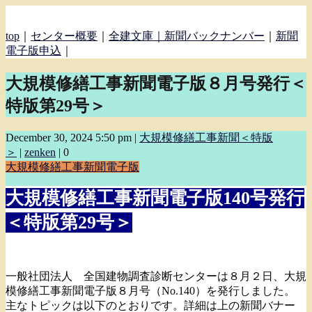
top
｜
センター概要
｜
全建文庫｜
新聞バックナンバー
｜
新聞
電子版申込
｜
大規模修繕工事新聞電子版８月号発行＜
特版第29号＞
December 30, 2024 5:50 pm
|
大規模修繕工事新聞＜特版
＞
|
zenken
|
0
大規模修繕工事新聞
電子版
大規模修繕工事新聞電子版140号発行
＜特版第29号＞
一般社団法人 全国建物調査診断センターは８月２日、大規
模修繕工事新聞電子版８月号（No.140）を発行しました。
主なトピックは以下のとおりです。詳細は上の新聞バナー