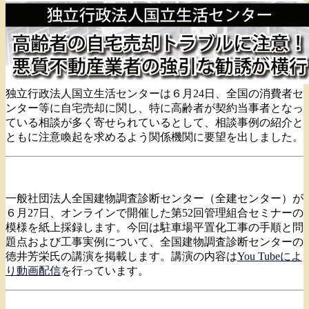
独立行政法人国立生活センターは６月24日、全国の消費者セ
ンター等に自宅売却に関し、特に高齢者が契約当事者となっ
ている相談が多く寄せられているとして、相談事例の紹介と
ともに注意喚起を求めるよう関係機関に要望を出しました。
一般社団法人全国建物調査診断センター（全建センター）が
６月27日、オンラインで開催した第52回管理組合セミナーの
模様を紙上採録します。今回は駐車場平置化工事の手順と問
題点および工事実例について、全国建物調査診断センターの
徳井芳栄氏の講演を掲載します。講演の内容は
You Tubeによ
り動画配信
を行っています。