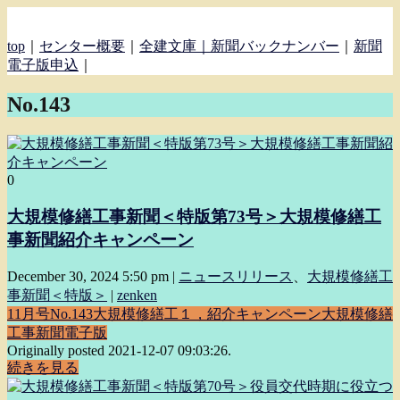
top
｜
センター概要
｜
全建文庫｜
新聞バックナンバー
｜
新聞
電子版申込
｜
No.143
0
大規模修繕工事新聞＜特版第73号＞大規模修繕工
事新聞紹介キャンペーン
December 30, 2024 5:50 pm
|
ニュースリリース
、
大規模修繕工
事新聞＜特版＞
|
zenken
11月号
No.143
大規模修繕工１，紹介キャンペーン
大規模修繕
工事新聞電子版
Originally posted 2021-12-07 09:03:26.
続きを見る