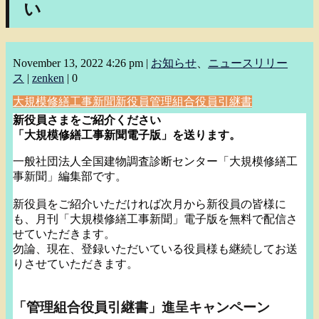
い
November 13, 2022 4:26 pm
|
お知らせ
、
ニュースリリー
ス
|
zenken
|
0
大規模修繕工事新聞
新役員
管理組合役員引継書
新役員さまをご紹介ください
「大規模修繕工事新聞電子版」を送ります。
一般社団法人全国建物調査診断センター「大規模修繕工
事新聞」
編集部です。
新役員をご紹介いただければ次月から新役員の皆様に
も、月刊「
大規模修繕工事新聞」電子版を無料で配信さ
せていただきます。
勿論、現在、登録いただいている役員様も継続してお送
りさせてい
ただきます。
「管理組合役員引継書」進呈キャンペーン