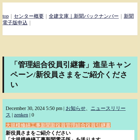
top
｜
センター概要
｜
全建文庫｜
新聞バックナンバー
｜
新聞
電子版申込
｜
「管理組合役員引継書」進呈キャン
ペーン/新役員さまをご紹介くださ
い
December 30, 2024 5:50 pm
|
お知らせ
、
ニュースリリー
ス
|
zenken
|
0
大規模修繕工事新聞
新役員
管理組合役員引継書
新役員さまをご紹介ください
「大規模修繕工事新聞電子版」を送ります。