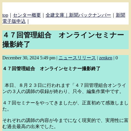
top
｜
センター概要
｜
全建文庫｜
新聞バックナンバー
｜
新聞
電子版申込
｜
４７回管理組合 オンラインセミナー
撮影終了
December 30, 2024 5:49 pm
|
ニュースリリース
|
zenken
|
0
４７回管理組合 オンラインセミナー撮影終了
本日、８月２３日に行われます「４７回管理組合オンライ
ンの３人の講師の収録が終わり、只今、編集作業中です。
４７回セミナーをやってきましたが、正直初めて感激しまし
た。
それぞれの講師の内容が今までになく現実的で、実用性に富
む過去最高の出来でした。