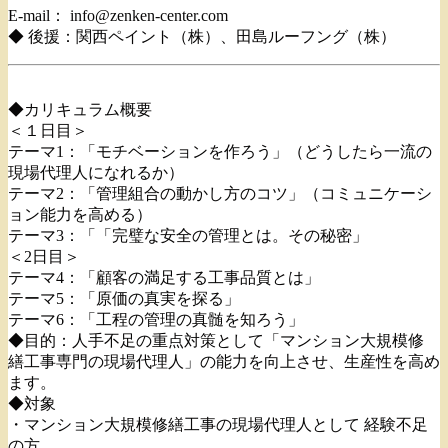
E-mail： info@zenken-center.com
◆ 後援：関西ペイント（株）、田島ルーフング（株）
◆カリキュラム概要
＜１日目＞
テーマ1：「モチベーションを作ろう」（どうしたら一流の
現場代理人になれるか）
テーマ2：「管理組合の動かし方のコツ」（コミュニケーシ
ョン能力を高める）
テーマ3：「「完璧な安全の管理とは。その秘密」
＜2日目＞
テーマ4：「顧客の満足する工事品質とは」
テーマ5：「原価の真実を探る」
テーマ6：「工程の管理の真髄を知ろう」
◆目的：人手不足の重点対策として「マンション大規模修
繕工事専門の現場代理人」の能力を向上させ、生産性を高め
ます。
◆対象
・マンション大規模修繕工事の現場代理人として 経験不足
の方