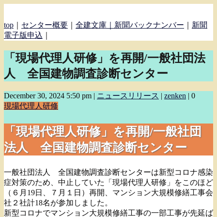
top
｜
センター概要
｜
全建文庫｜
新聞バックナンバー
｜
新聞
電子版申込
｜
「現場代理人研修」を再開/一般社団法
人 全国建物調査診断センター
December 30, 2024 5:50 pm
|
ニュースリリース
|
zenken
|
0
現場代理人研修
「現場代理人研修」を再開/一般社団
法人 全国建物調査診断センター
一般社団法人 全国建物調査診断センターは新型コロナ感染
症対策のため、中止していた「現場代理人研修」をこのほど
（６月19日、７月１日）再開、マンション大規模修繕工事会
社２社計18名が参加しました。
新型コロナでマンション大規模修繕工事の一部工事が先延ば