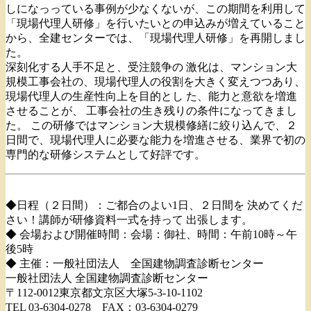
しになっっている事例が少なくないが、この期間を利用して
「現場代理人研修」を行いたいとの申込みが増えていること
から、全建センターでは、「現場代理人研修」を再開しまし
た。
深刻化する人手不足と、受注競争の 激化は、マンション大
規模工事会社の、現場代理人の役割を大きく変えつつあり、
現場代理人の生産性向上を目的とし た、能力と意欲を増進
させることが、 工事会社の生き残りの条件になってきまし
た。 この研修ではマンション大規模修繕に絞り込んで、２
日間で、現場代理人に必要な能力を増進させる、業界で初の
専門的な研修システムとして好評です。
◆日程（２日間）：ご都合のよい1日、２日間を 決めてくだ
さい！講師が研修資料一式を持って 出張します。
◆ 会場および開催時間：会場：御社、時間：午前10時～午
後5時
◆ 主催：一般社団法人 全国建物調査診断センター
一般社団法人 全国建物調査診断センター
〒112-0012東京都文京区大塚5-3-10-1102
TEL 03-6304-0278 FAX：03-6304-0279