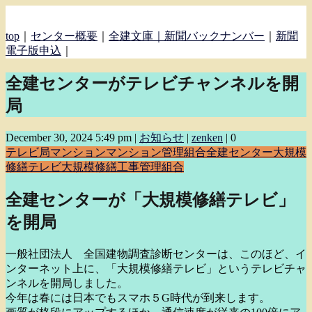
top
｜
センター概要
｜
全建文庫｜
新聞バックナンバー
｜
新聞
電子版申込
｜
全建センターがテレビチャンネルを開
局
December 30, 2024 5:49 pm
|
お知らせ
|
zenken
|
0
テレビ局
マンション
マンション管理組合
全建センター
大規模
修繕テレビ
大規模修繕工事
管理組合
全建センターが「大規模修繕テレビ」
を開局
一般社団法人 全国建物調査診断センターは、このほど、イ
ンターネット上に、「大規模修繕テレビ」というテレビチャ
ンネルを開局しました。
今年は春には日本でもスマホ５G時代が到来します。