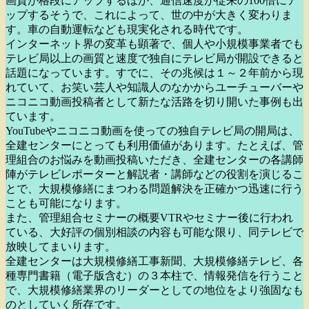
画質が格段にアップするほか、通信速度が従来の100倍にア
ップするそうで、これによって、世の中が大きく変わりま
す。車の自動運転なども現実化される時代です。
インターネット界の変革も顕著で、個人や小規模事業者でも
テレビ局以上の画質と速度で独自にテレビ局が開設できると
話題になっています。すでに、その兆候は１～２年前から現
れていて、お笑い芸人や知識人のなかからユーチューバーや
ニコニコ動画投稿者として新たな活路を切り開いた事例も出
ています。
YouTubeやニコニコ動画を使っての独自テレビ局の開局は、
全建センターにとっても利用価値があります。たとえば、管
理組合のお悩みを動画投稿いただき、全建センターの各講師
陣がテレビレポーターと解説者・講師などの役割を演じるこ
とで、大規模修繕にまつわる問題解決を正確かつ迅速に行う
ことも可能になります。
また、管理組合セミナーの概要VTRやセミナー後に行われ
ている、大好評の個別相談の内容も可能な限り、同テレビで
放映してまいります。
全建センターは大規模修繕工事新聞、大規模修繕テレビ、各
種専門書籍（電子版含む）の３本柱で、情報発信を行うこと
で、大規模修繕業界のリーダーとしての地位をより強固なも
のとしていく所存です。