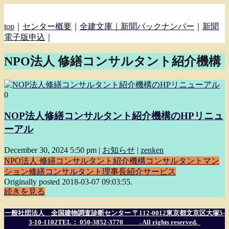
top
｜
センター概要
｜
全建文庫｜
新聞バックナンバー
｜
新聞
電子版申込
｜
NPO法人 修繕コンサルタント紹介機構
0
NOP法人修繕コンサルタント紹介機構のHPリニュ
ーアル
December 30, 2024 5:50 pm
|
お知らせ
|
zenken
NPO法人 修繕コンサルタント紹介機構
コンサルタント
マン
ション
修繕コンサルタント
理事長
紹介サービス
Originally posted 2018-03-07 09:03:55.
続きを見る
一般社団法人 全国建物調査診断センター 〒112-0012東京都文京区大塚5-
3-10-1102TEL： 050-3852-3770
. All rights reserved.