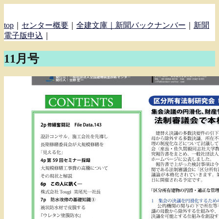
top
｜
センター概要
｜
全建文庫｜
新聞バックナンバー
｜
新聞
電子版申込
｜
11月号