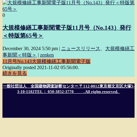
0
大規模修繕工事新聞電子版11月号（No.143）発行
＜特版第65号＞
December 30, 2024 5:50 pm
|
ニュースリリース
、
大規模修繕工
事新聞＜特版＞
|
zenken
11月号
No.143
大規模修繕工事新聞電子版
Originally posted 2021-11-02 05:56:00.
続きを見る
一般社団法人 全国建物調査診断センター 〒112-0012東京都文京区大塚5-
3-10-1102TEL： 050-3852-3770
. All rights reserved.