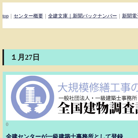
top
｜
センター概要
｜
全建文庫｜
新聞バックナンバー
｜
新聞電
１月27日
0
全建センターが一級建築士事務所として登録