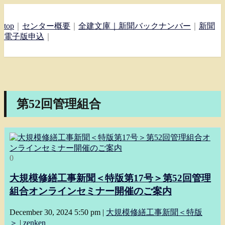
top
｜
センター概要
｜
全建文庫｜
新聞バックナンバー
｜
新聞
電子版申込
｜
第52回管理組合
0
大規模修繕工事新聞＜特版第17号＞第52回管理
組合オンラインセミナー開催のご案内
December 30, 2024 5:50 pm
|
大規模修繕工事新聞＜特版
＞
|
zenken