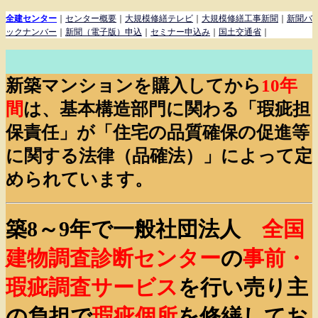
全建センター
｜
センター概要
｜
大規模修繕テレビ
｜
大規模修繕工事新聞
｜
新聞バ
ックナンバー
｜
新聞（電子版）申込
｜
セミナー申込み
｜
国土交通省
｜
新築マンションを購入してから
10年
間
は、基本構造部門に関わる「瑕疵担
保責任」が「住宅の品質確保の促進等
に関する法律（品確法）」によって定
められています。
築8～9年で一般社団法人
全国
建物調査診断センター
の
事前・
瑕疵調査サービス
を行い売り主
の負担で
瑕疵個所
を修繕してお