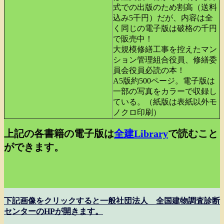
式での出版のため割高（送料
込み5千円）だが、内容は全
く同じの電子版は破格の千円
で販売中！
大規模修繕工事を控えたマン
ション管理組合役員、修繕委
員会役員必読の本！
A5版約500ページ。電子版は
一部の写真をカラーで収録し
ている。（紙版は表紙以外モ
ノクロ印刷）
上記の各書籍の電子版は
全建Library
で読むこと
ができます。
下記画像をクリックすると一般社団法人 全国建物調査診断
センターのHPが開きます。