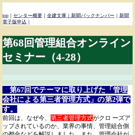
top
｜
センター概要
｜
全建文庫｜
新聞バックナンバー
｜
新聞
電子版申込
｜
第68回管理組合オンライン
セミナー（4-28）
第67回でテーマに取り上げた「管理
会社による第三者管理方式」の第2弾で
す。
前回は、なぜ今、
第三者管理方式
がクロ ーズア
ップされているのか、業界の事情、管理組合側
の都合などを解説しました。また、管理会社が