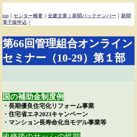
top
｜
センター概要
｜
全建文庫｜
新聞バックナンバー
｜
新聞
電子版申込
｜
第66回管理組合オンライン
セミナー（10-29）第１部
国の補助金制度例
・長期優良住宅化リフォーム事業
・住宅省エネ2023キャンペーン
・マンション長寿命化当モデル事業等
改修後のサッシの性能