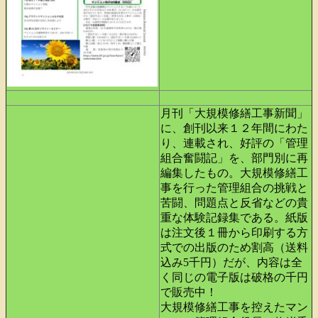
月刊「大規模修繕工事新聞」
に、創刊以来１２年間にわた
り、連載され、好評の「管理
組合奮闘記」を、部門別に再
編集したもの。大規模修繕工
事を行った管理組合の挑戦と
苦闘、問題点と反省などの貴
重な体験記録集である。紙版
は注文後１冊から印刷する方
式での出版のため割高（送料
込み5千円）だが、内容は全
く同じの電子版は破格の千円
で販売中！
大規模修繕工事を控えたマン