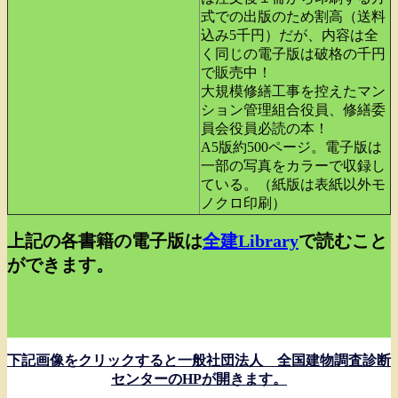
式での出版のため割高（送料
込み5千円）だが、内容は全
く同じの電子版は破格の千円
で販売中！
大規模修繕工事を控えたマン
ション管理組合役員、修繕委
員会役員必読の本！
A5版約500ページ。電子版は
一部の写真をカラーで収録し
ている。（紙版は表紙以外モ
ノクロ印刷）
上記の各書籍の電子版は
全建Library
で読むこと
ができます。
下記画像をクリックすると一般社団法人 全国建物調査診断
センターのHPが開きます。