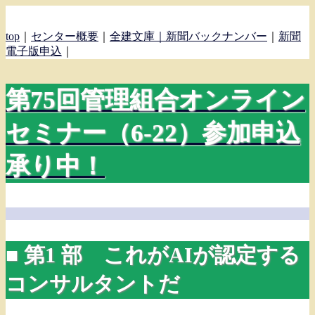
top
｜
センター概要
｜
全建文庫｜
新聞バックナンバー
｜
新聞
電子版申込
｜
第75回管理組合オンライン
セミナー（6-22）参加申込
承り中！
■ 第1 部 これがAIが認定する
コンサルタントだ